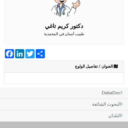
وأحكام
الاستخدام
،
بما
في
دكتور كريم تاغي
ذلك
طبيب أسنان في المحمدية
الفقرة
الخاصة
بحماية
Facebook
LinkedIn
Twitter
Share
المعلومات
الشخصية.
العنوان / تفاصيل الولوج
DabaDoc
البحوث الشائعة
البلدان