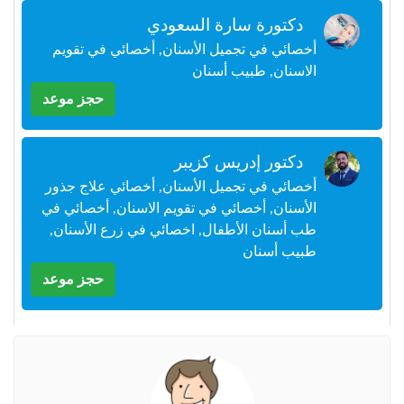
+212
سيتم
دكتورة سارة السعودي
إرسال
أخصائي في تجميل الأسنان, أخصائي في تقويم
كود
الاسنان, طبيب أسنان
التأكيد
على
حجز موعد
هذا
الرقم
دكتور إدريس كزيبر
بالنقر
أخصائي في تجميل الأسنان, أخصائي علاج جذور
على
"تأكيد
الأسنان, أخصائي في تقويم الاسنان, أخصائي في
المواعيد"
طب أسنان الأطفال, اخصائي في زرع الأسنان,
فأنت
طبيب أسنان
تقر
حجز موعد
بأنك
قد
قرأت
و
وافقت
على
شروط