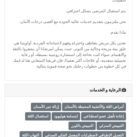
وأحكام
التقنيات.
الاستخدام
يتم استقبال المرضى بشكل احترافي.
،
بما
نحن ملتزمون بتقديم خدمات عالية الجودة مع أقصى درجات الأمان.
في
ذلك
ماذا نقدم
الفقرة
الخاصة
نعتني بكل مريض بتعاطف واحترام وفهم لاحتياجاته الفردية. أولويتنا هي
خلق بيئة مريحة وخالية من التوتر، حيث يمكن لمرضانا أن يشعروا بالثقة
بحماية
والاهتمام. سواء كنت بحاجة إلى استشارة روتينية بسيطة، أو رعاية
المعلومات
تجميلية متقدمة، أو علاجات أكثر تعقيدًا، فإن فريقنا المتفاني هنا لدعمك
الشخصية.
في كل خطوة من خطوات رحلتك نحو صحة فموية مثالية.
الرعاية و الخدمات
أمراض اللثة والأغشية المحيطة بالأسنان
إزالة جير الأسنان
إعادة تأهيل عضو اصطناعي
ابتسامة هوليوود
استئصال اللثة
التبييض المنزلي
التبييض بالليزر
التعديل الإطباقي لاضطرابات المفصل الفكي الصدغي
التهاب اللثة