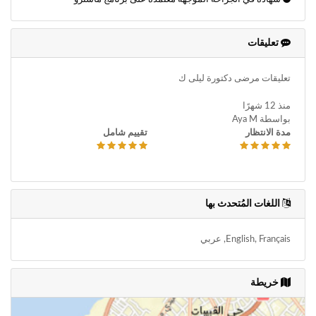
طقم الأسنان
طقم الأسنان
طقم الأسنان الثابت أو القابل للإزالة
طقم الأسنان الجزئي
طقم الأسنان الجزئي المتحرك
تعليقات
طوارئ الأسنان
علاج قناة الجذر
فحص الفم والأسنان
قلع الأسنان
ليزر الأسنان
مزراب الأسنان
تعليقات مرضى دكتورة ليلى ك
منذ 12 شهرًا
بواسطة Aya M
مدة الانتظار
تقييم شامل
اللغات المُتحدث بها
English, Français, عربي
خريطة