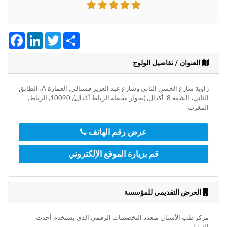
+212
سيتم
إرسال
كود
Facebook
LinkedIn
Twitter
Share
التأكيد
على
هذا
العنوان / تفاصيل الولوج
الرقم
زاوية شارع الحسن الثاني وشارع عبد العزيز فشتالي, العمارة A، الطابق
بالنقر
الثاني، الشقة 8, أكدال, (بجوار محطة الرباط أكدال), 10090, الرباط,
على
المغرب
"تأكيد
المواعيد"
عرض رقم الهاتف
فأنت
تقر
قم بزيارة الموقع الإلكتروني
بأنك
قد
قرأت
و
العرض التقديمي للمؤسسة
وافقت
على
شروط
مركز طب الأسنان متعدد التخصصات الرقمي الذي يستخدم أحدث