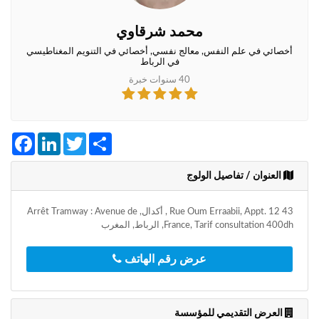
+212
سيتم
إرسال
محمد شرقاوي
كود
أخصائي في علم النفس, معالج نفسي, أخصائي في التنويم المغناطيسي
التأكيد
في الرباط
على
40 سنوات خبرة
هذا
الرقم
بالنقر
Facebook
LinkedIn
Twitter
Share
على
"تأكيد
العنوان / تفاصيل الولوج
المواعيد"
فأنت
تقر
43 Rue Oum Erraabii, Appt. 12 , أكدال, Arrêt Tramway : Avenue de
بأنك
France, Tarif consultation 400dh, الرباط, المغرب
قد
قرأت
عرض رقم الهاتف
و
وافقت
على
شروط
العرض التقديمي للمؤسسة