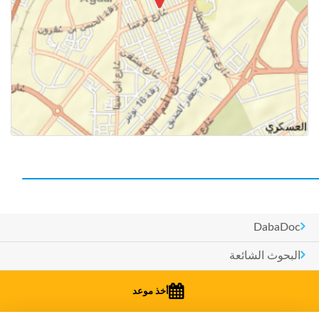
DabaDoc
البحوث الشائعة
البلدان
أخذ موعد