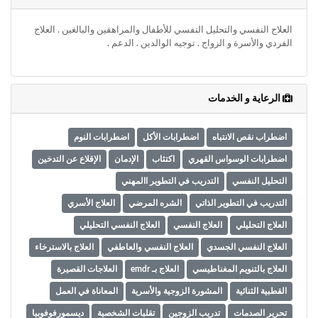
وأحكام
الاستخدام
،
العلاج النفسي والتحليل النفسي للأطفال والمراهقين والبالغين . العلاج
بما
الفردي والأسرة و الزواج . توجيه الوالدين . الدعم .
في
ذلك
الفقرة
الرعاية و الخدمات
الخاصة
بحماية
المعلومات
اضطراب نقص الانتباه
اضطرابات الأكل
اضطرابات النوم
الشخصية.
اضطرابات الوسواس القهري
اكتئاب
الإدمان
الإقلاع عن التدخين
التحليل النفسي
التدريب في التطوير االمهني
التدريب في التطوير الذاتي
الشره المرضي
العلاج الأسري
العلاج التحليلي
العلاج النفسي
العلاج النفسي التحليلي
العلاج النفسي الجسدي
العلاج النفسي والعاطفي
العلاج بالاسترخاء
العلاج بالتنويم المغناطيسي
العلاج بـ emdr
العلاجات القصيرة
القطبية الثنائية
المشورة الزوجية والأسرية
المعاناة في العمل
تحرير الصدمات
تدريب الزوجين
تقلبات الشخصية
ديسمورفوفوبيا