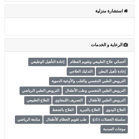
وأحكام
الاستخدام
استشارة منزلية
،
بما
في
ذلك
الفقرة
الخاصة
الرعاية و الخدمات
بحماية
المعلومات
أخصائي علاج الطبيعي وتقويم العظام
إعادة التأهيل الوظيفي
الشخصية.
إعادة تأهيل البطن
التدليك العلاجي
الترويض الطبي التنفسي والقلب والأوعية الدموية
الترويض الطبي التنفسي وطب الأطفال
الترويض الطبي الرياضي
الترويض الطبي للأطفال
التصريف اللمفاوي
العلاج الطبيعي
العلاج اليدوي
العلاج بالتبريد
العلاج بالضغط
سلسلة العضلات g.d.s
طب تقويم العظام للأطفال
متابعة الرياضي
موجات الصدمة