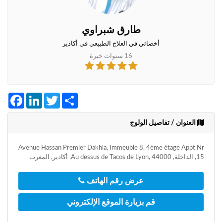
+212
سيتم
إرسال
طارق شبراوي
كود
التأكيد
أخصائي في العلاج الطبيعي في أكادير
على
16 سنوات خبرة
هذا
الرقم
بالنقر
Facebook
LinkedIn
Twitter
Share
على
"تأكيد
العنوان / تفاصيل الولوج
المواعيد"
فأنت
تقر
Avenue Hassan Premier Dakhla, Immeuble 8, 4ème étage Appt Nr
بأنك
15, الداخلة, Au dessus de Tacos de Lyon, 44000, أكادير, المغرب
قد
قرأت
عرض رقم الهاتف
و
وافقت
قم بزيارة الموقع الإلكتروني
على
شروط