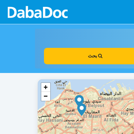
بحث
+
−