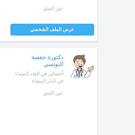
عين الشق
الداخلة
معالج
بالأوزون
دار
عرض الملف الشخصي
بوعزة
مولدة
الدروة
أ
خصائي
دكتورة حفصة
في
الجديدة
التونسي
جـراحـة
الكبد
الرشيدية
أخصائي في الغدد الصماء
والبنكرياس
في الدار البيضاء
والمسالك
الصويرة
الصفراوية
عين الشق
فقيه
أخصائي
بن
أمراض
صالح
الثدي
فاس
أخصائي