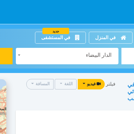
جديد
في المنزل
في المستشفى
الدار البيضاء
فيلتر
مُتعدِّد التكيُّسات (pcos) في
فيديو
اللغة
المسافة
ئي
سب