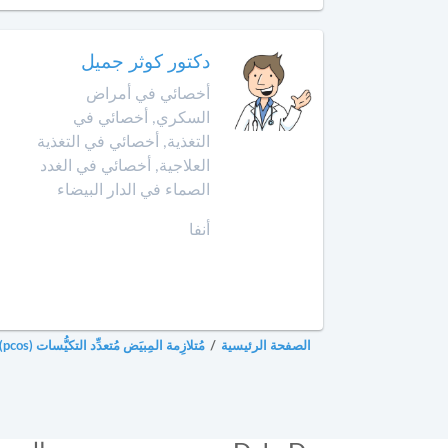
أمراض
حد
الحساسية
السوالم
دكتور كوثر جميل
أخصائي
أخصائي في أمراض
افران
أمراض
السكري, أخصائي في
الحساسية
التغذية, أخصائي في التغذية
إنزكان
عند
العلاجية, أخصائي في الغدد
الأطفال
الصماء في الدار البيضاء
قلعة
السراغنة
أخصائي
أنفا
أمراض
الخميسات
القلب
لدى
الخميسات
الأطفال
الصفحة الرئيسية
/
مُتلازِمة المِبيَض مُتعدِّد التكيُّسات (pcos)
خريبكة
أخصائي
أورام
الأطفال
خنيفرة
أخصائي
القنيطرة