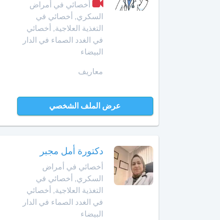
Amazigh
أخصائي
أخصائي في أمراض
في
السكري, أخصائي في
Afrikaans
بن
تجميل
التغذية العلاجية, أخصائي
جرير
Español
الأسنان
في الغدد الصماء في الدار
Norsk
البيضاء
بني
أخصائي
ملال
Русский язык
في
معاريف
جـراحـة
Dutch
بنسليمان
العظـام
و
عرض الملف الشخصي
بركان
المفـاصـل
برشيد
العلاج
الإشعاعي
دكتورة أمل مجبر
بوسكورة
-
أخصائي في أمراض
التصوير
السكري, أخصائي في
بوزنيقة
بالرنين
التغذية العلاجية, أخصائي
المغناطيسي
في الغدد الصماء في الدار
الدار
البيضاء
صيدلية
البيضاء