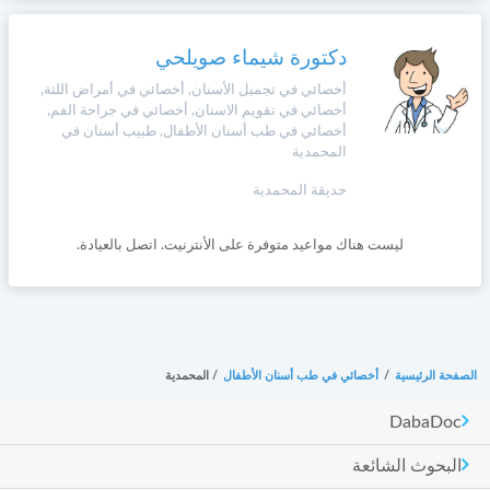
وأحكام
الاستخدام
،
دكتورة شيماء صويلحي
Norsk
بما
في
أخصائي في تجميل الأسنان, أخصائي في أمراض اللثة,
ذلك
أخصائي في تقويم الاسنان, أخصائي في جراحة الفم,
Русский язык
أخصائي في طب أسنان الأطفال, طبيب أسنان في
الفقرة
المحمدية
الخاصة
بحماية
Dutch
حديقة المحمدية
المعلومات
الشخصية.
ليست هناك مواعيد متوفرة على الأنترنيت. اتصل بالعيادة.
الصفحة الرئيسية
/
أخصائي في طب أسنان الأطفال
/
المحمدية
DabaDoc
البحوث الشائعة