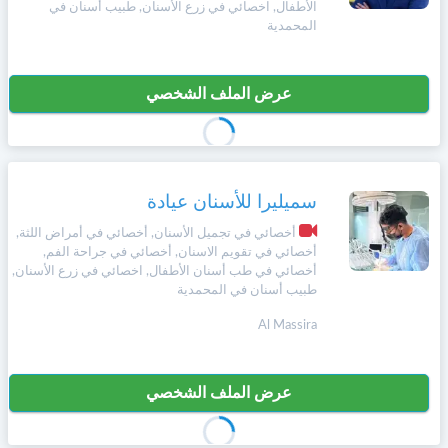
الأطفال, اخصائي في زرع الأسنان, طبيب أسنان في
+212
سيتم
المحمدية
Português
إرسال
كود
إلغاء
التأكيد
عرض الملف الشخصي
Zulu
على
تسجيل
هذا
الرقم
English
بالنقر
سميليرا للأسنان عيادة
Türk
على
"تأكيد
أخصائي في تجميل الأسنان, أخصائي في أمراض اللثة,
المواعيد"
أخصائي في تقويم الاسنان, أخصائي في جراحة الفم,
Italiano
فأنت
أخصائي في طب أسنان الأطفال, اخصائي في زرع الأسنان,
تقر
طبيب أسنان في المحمدية
بأنك
Al Massira
Amazigh
قد
قرأت
و
Afrikaans
وافقت
عرض الملف الشخصي
على
شروط
Español