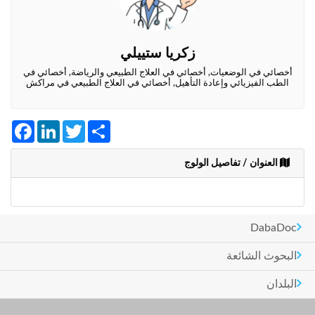
وأحكام
الاستخدام
،
بما
زكريا ستييلي
في
ذلك
أخصائي في الوضعيات, أخصائي في العلاج الطبيعي والرياضة, أخصائي في
الطب الفيزيائي وإعادة التأهيل, أخصائي في العلاج الطبيعي في مراكش
الفقرة
الخاصة
بحماية
Facebook
LinkedIn
Twitter
Share
المعلومات
الشخصية.
العنوان / تفاصيل الولوج
DabaDoc
البحوث الشائعة
البلدان