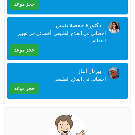
+212
حجز موعد
سيتم
إرسال
كود
التأكيد
دكتورة حفصة بنيس
على
أخصائي في العلاج الطبيعي, أخصائي في تجبير
هذا
العظام
الرقم
حجز موعد
بالنقر
على
"تأكيد
بيرنار الباز
المواعيد"
أخصائي في العلاج الطبيعي
فأنت
تقر
حجز موعد
بأنك
قد
قرأت
و
وافقت
على
شروط