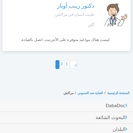
دكتور زينب أوباز
طبيب أسنان في مراكش
گليز
ليست هناك مواعيد متوفرة على الأنترنيت. اتصل بالعيادة.
2
1
3
الصفحة الرئيسية
/
العناية ضد التسوس
/
مراكش
DabaDoc
البحوث الشائعة
البلدان