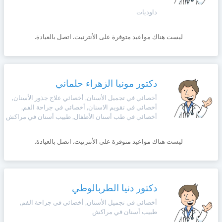
+212
سيتم
داوديات
Português
إرسال
كود
إلغاء
ليست هناك مواعيد متوفرة على الأنترنيت. اتصل بالعيادة.
التأكيد
Zulu
على
تسجيل
هذا
الرقم
English
دكتور مونيا الزهراء حلماني
بالنقر
أخصائي في تجميل الأسنان, أخصائي علاج جذور الأسنان,
Türk
على
أخصائي في تقويم الاسنان, أخصائي في جراحة الفم,
"تأكيد
أخصائي في طب أسنان الأطفال, طبيب أسنان في مراكش
المواعيد"
Italiano
فأنت
ليست هناك مواعيد متوفرة على الأنترنيت. اتصل بالعيادة.
تقر
بأنك
Amazigh
قد
قرأت
و
دكتور دنيا الطربالوطي
Afrikaans
وافقت
على
أخصائي في تجميل الأسنان, أخصائي في جراحة الفم,
طبيب أسنان في مراكش
شروط
Español