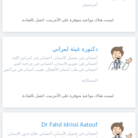
وأحكام
أمرشيش
الاستخدام
،
Norsk
بما
ليست هناك مواعيد متوفرة على الأنترنيت. اتصل بالعيادة.
في
ذلك
Русский язык
الفقرة
الخاصة
دكتورة غيثة لمراني
بحماية
Dutch
المعلومات
أخصائي في تجميل الأسنان, أخصائي في أمراض اللثة,
الشخصية.
أخصائي في تقويم الاسنان, أخصائي في جراحة الفم,
أخصائي في طب أسنان الأطفال, طبيب أسنان في مراكش
السملالية
ليست هناك مواعيد متوفرة على الأنترنيت. اتصل بالعيادة.
Dr Fahd Idrissi Aatouf
أخصائي في تجميل الأسنان, أخصائي علاج جذور الأسنان,