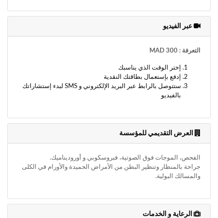
وأحكام
الاستخدام
،
عبر الفيديو
بما
في
ذلك
التعرفة : 300 MAD
الفقرة
إختر الوقت الذي يناسبك
الخاصة
إدفع بإستعمال بطاقتك النقدية
بحماية
ستتوصل بالرابط عبر البريد الإلكتروني و SMS لبدء إستشاراتك
المعلومات
بالفيديو
الشخصية.
العرض التقديمي للمؤسسة
الفحص، الموجات فوق الصوتية، فبروسكوبي و أوروديناميك.
جراحة بالمنظار وتنظير البطن من الأمراض الحميدة والأورام في الكلى
والمسالك البولية.
الرعاية و الخدمات