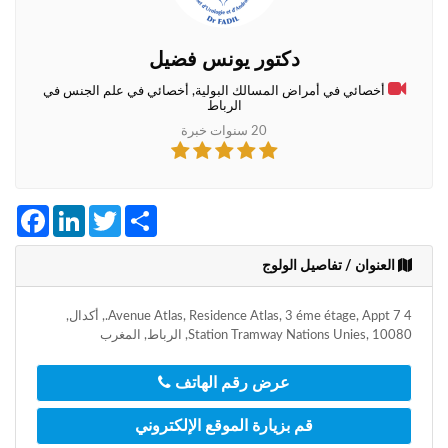
+212
سيتم
إرسال
دكتور يونس فضيل
كود
التأكيد
أخصائي في أمراض المسالك البولية, أخصائي في علم الجنس في
على
الرباط
هذا
20 سنوات خبرة
الرقم
بالنقر
على
Facebook
LinkedIn
Twitter
Share
"تأكيد
المواعيد"
العنوان / تفاصيل الولوج
فأنت
تقر
بأنك
4 Avenue Atlas, Residence Atlas, 3 éme étage, Appt 7., أكدال,
قد
Station Tramway Nations Unies, 10080, الرباط, المغرب
قرأت
و
عرض رقم الهاتف
وافقت
على
قم بزيارة الموقع الإلكتروني
شروط