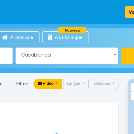
Vo
Nouveau
A Domicile
À La Clinique
Casablanca
Filtres
z
Vidéo
Langue
Distance