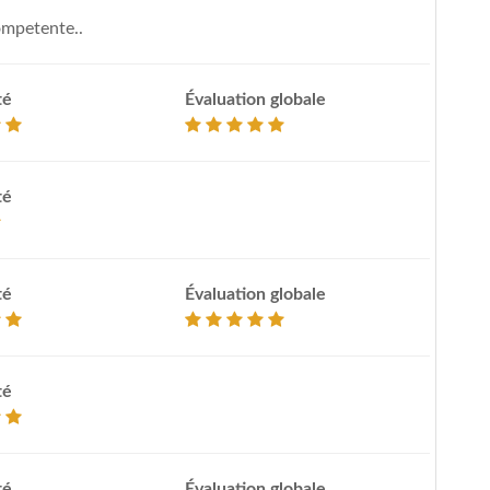
ompetente..
té
Évaluation globale
té
té
Évaluation globale
té
té
Évaluation globale