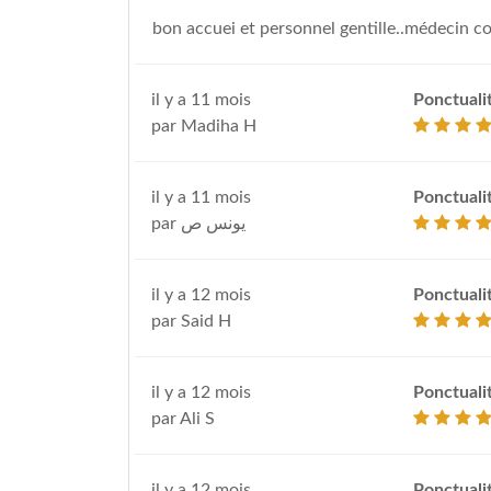
bon accuei et personnel gentille..médecin c
il y a 11 mois
Ponctuali
par Madiha H
il y a 11 mois
Ponctuali
par يونس ص
il y a 12 mois
Ponctuali
par Said H
il y a 12 mois
Ponctuali
par Ali S
il y a 12 mois
Ponctuali