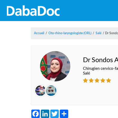
Accueil
/
Oto-rhino-laryngologiste (ORL)
/
Salé
/
Dr Sondo
Dr Sondos A
Chirugien cervico-fa
Salé
Facebook
LinkedIn
Twitter
Share