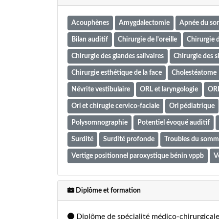
Acouphènes
Amygdalectomie
Apnée du so
Bilan auditif
Chirurgie de l'oreille
Chirurgie d
Chirurgie des glandes salivaires
Chirurgie des s
Chirurgie esthétique de la face
Cholestéatome
Névrite vestibulaire
ORL et laryngologie
ORL
Orl et chirugie cervico-faciale
Orl pédiatrique
Polysomnographie
Potentiel évoqué auditif
Surdité
Surdité profonde
Troubles du somm
Vertige positionnel paroxystique bénin vppb
V
Diplôme et formation
Diplôme de spécialité médico-chirurgicale