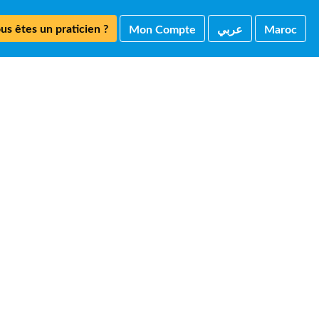
us êtes un praticien ?
Mon Compte
ﻋﺮﺑﻲ
Maroc