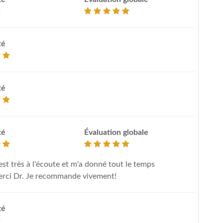
té
té
té
Évaluation globale
st très à l'écoute et m'a donné tout le temps
 Merci Dr. Je recommande vivement!
té