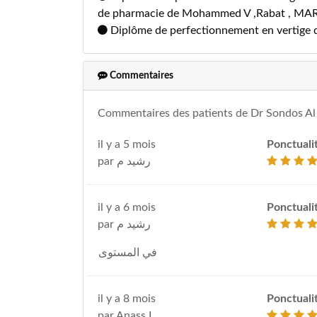
de pharmacie de Mohammed V ,Rabat , MA
Diplôme de perfectionnement en vertige d
Commentaires
Commentaires des patients de Dr Sondos Al
il y a 5 mois
Ponctuali
par رشيد م
il y a 6 mois
Ponctuali
par رشيد م
في المستوى
il y a 8 mois
Ponctuali
par Anass L