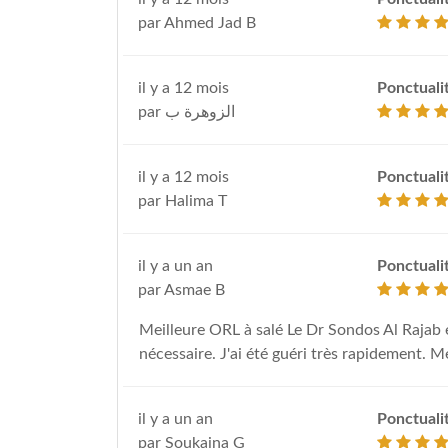
par Ahmed Jad B
il y a 12 mois
Ponctuali
par الزوهرة ب
il y a 12 mois
Ponctuali
par Halima T
il y a un an
Ponctuali
par Asmae B
Meilleure ORL à salé Le Dr Sondos Al Rajab e
nécessaire. J'ai été guéri très rapidement.
il y a un an
Ponctuali
par Soukaina G