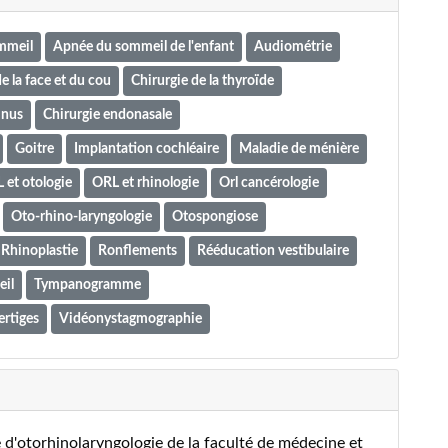
mmeil
Apnée du sommeil de l'enfant
Audiométrie
e la face et du cou
Chirurgie de la thyroïde
inus
Chirurgie endonasale
Goitre
Implantation cochléaire
Maladie de ménière
 et otologie
ORL et rhinologie
Orl cancérologie
Oto-rhino-laryngologie
Otospongiose
Rhinoplastie
Ronflements
Rééducation vestibulaire
eil
Tympanogramme
ertiges
Vidéonystagmographie
 d'otorhinolaryngologie de la faculté de médecine et