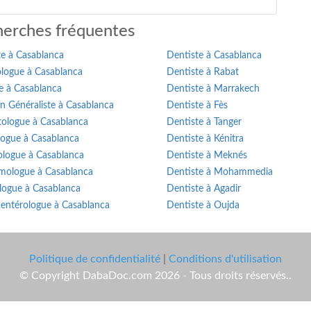
erches fréquentes
te à Casablanca
Dentiste à Casablanca
logue à Casablanca
Dentiste à Rabat
e à Casablanca
Dentiste à Marrakech
n Généraliste à Casablanca
Dentiste à Fès
ologue à Casablanca
Dentiste à Tanger
logue à Casablanca
Dentiste à Kénitra
ologue à Casablanca
Dentiste à Meknés
mologue à Casablanca
Dentiste à Mohammedia
logue à Casablanca
Dentiste à Agadir
-entérologue à Casablanca
Dentiste à Oujda
Politique de confidentialité
|
Conditions d'utilisation
© Copyright DabaDoc.com 2026 - Tous droits réservés..