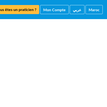
us êtes un praticien ?
Mon Compte
ﻋﺮﺑﻲ
Maroc