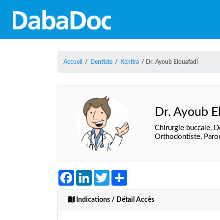
Accueil
/
Dentiste
/
Kénitra
/
Dr. Ayoub Elouafadi
Dr. Ayoub E
Chirurgie buccale, D
Orthodontiste, Paro
Facebook
LinkedIn
Twitter
Share
Indications / Détail Accès