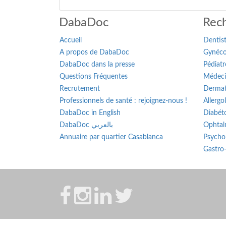
DabaDoc
Rech
Accueil
Dentis
A propos de DabaDoc
Gynéco
DabaDoc dans la presse
Pédiatr
Questions Fréquentes
Médeci
Recrutement
Dermat
Professionnels de santé : rejoignez-nous !
Allergo
DabaDoc in English
Diabét
DabaDoc بالعربي
Ophtal
Annuaire par quartier Casablanca
Psycho
Gastro