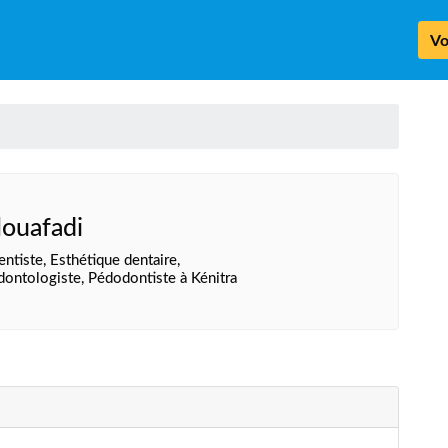
Vo
louafadi
entiste, Esthétique dentaire,
dontologiste, Pédodontiste à Kénitra