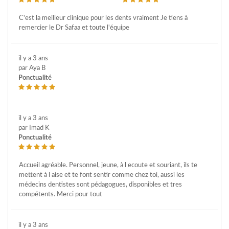
C'est la meilleur clinique pour les dents vraiment Je tiens à
remercier le Dr Safaa et toute l'équipe
il y a 3 ans
par Aya B
Ponctualité
il y a 3 ans
par Imad K
Ponctualité
Accueil agréable. Personnel, jeune, à l ecoute et souriant, ils te
mettent à l aise et te font sentir comme chez toi, aussi les
médecins dentistes sont pédagogues, disponibles et tres
compétents. Merci pour tout
il y a 3 ans