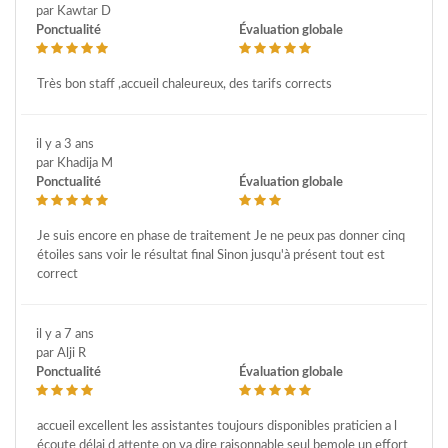
par Kawtar D
Ponctualité
Évaluation globale
Très bon staff ,accueil chaleureux, des tarifs corrects
il y a 3 ans
par Khadija M
Ponctualité
Évaluation globale
Je suis encore en phase de traitement Je ne peux pas donner cinq
étoiles sans voir le résultat final Sinon jusqu'à présent tout est
correct
il y a 7 ans
par Alji R
Ponctualité
Évaluation globale
accueil excellent les assistantes toujours disponibles praticien a l
écoute délai d attente on va dire raisonnable seul bemole un effort