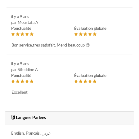
il y a 9 ans
par Moustafa A
Ponctualité
Évaluation globale
Bon service,tres satisfait. Merci beaucoup 😊
il y a 9 ans
par Sifeddine A
Ponctualité
Évaluation globale
Excellent
Langues Parlées
English, Français, عربي