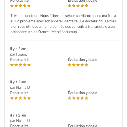
Ponctualité
Évaluation globale
Très bon docteur . Nous étions en séjour au Maroc quand ma fille a
eu un problème avec son appareil dentaire . Le docteur nous a très
bien reçu et nous a même donnée des conseils à transmettre à son
orthodontiste de France . Merci beaucoup
il y a 2 ans
par السعيد ا
Ponctualité
Évaluation globale
il y a 2 ans
par Naima D
Ponctualité
Évaluation globale
il y a 2 ans
par Naima D
Ponctualité
Évaluation globale