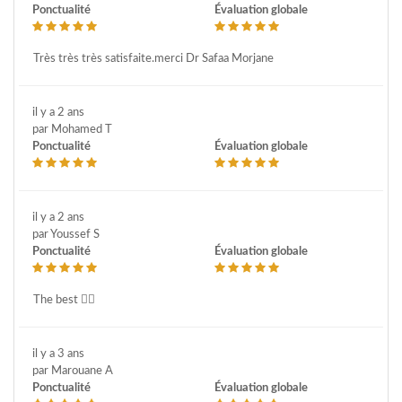
Ponctualité
Évaluation globale
Très très très satisfaite.merci Dr Safaa Morjane
il y a 2 ans
par Mohamed T
Ponctualité
Évaluation globale
il y a 2 ans
par Youssef S
Ponctualité
Évaluation globale
The best 👍🏻
il y a 3 ans
par Marouane A
Ponctualité
Évaluation globale