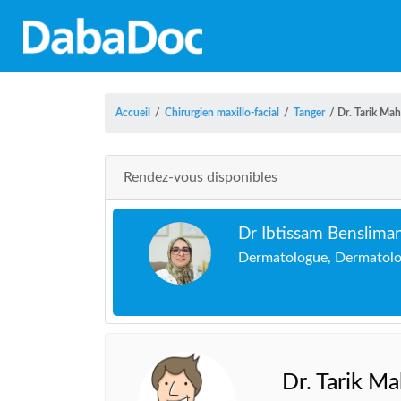
Accueil
/
Chirurgien maxillo-facial
/
Tanger
/
Dr. Tarik Mah
Rendez-vous disponibles
Dr Ibtissam Benslima
Dermatologue, Dermatolog
Dr. Tarik M