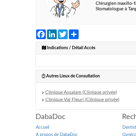
Chirurgien maxillo-f
Stomatologue à Tan
Facebook
LinkedIn
Twitter
Share
Indications / Détail Accès
Autres Lieux de Consultation
Clinique Assalam (Clinique privée)
Clinique Val Fleuri (Clinique privée)
DabaDoc
Rech
Accueil
Dentis
A propos de DabaDoc
Gynéco