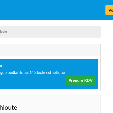
Vo
loute
ne
ue pédiatrique, Médecin esthétique
Prendre RDV
ahloute