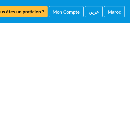
us êtes un praticien ?
Mon Compte
ﻋﺮﺑﻲ
Maroc