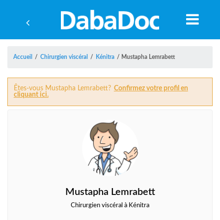
Accueil
/
Chirurgien viscéral
/
Kénitra
/
Mustapha Lemrabett
Êtes-vous Mustapha Lemrabett?
Confirmez votre profil en
cliquant ici.
Mustapha Lemrabett
A
Chirurgien viscéral à Kénitra