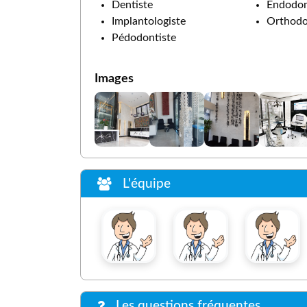
Dentiste
Endodon
Implantologiste
Orthodo
Pédodontiste
Images
L'équipe
Les questions fréquentes