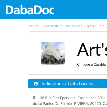
Accueil
/
Dentiste
/
Casablanca
/
Art's Clinic
Art'
Clinique à Casabla
Indications / Détail Accès
36 Rue Des Eperviers, Casablanca, Villa
du Le Panier Du Fermier RIVIERA, 20470, C