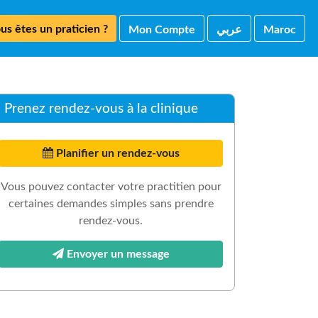
us êtes un praticien ?
Mon Compte
ﻋﺮﺑﻲ
Maroc
Prenez rendez-vous à la clinique
Planifier un rendez-vous
Vous pouvez contacter votre practitien pour
certaines demandes simples sans prendre
rendez-vous.
Envoyer un message