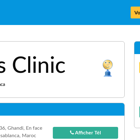
Vo
s Clinic
nca
 36, Ghandi, En face
Afficher Tél
asablanca, Maroc