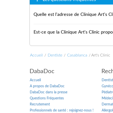
Quelle est l'adresse de Clin
Est-ce que la Clinique Art's
Accueil
/
Dentiste
/
Casablanca
/
Art's Clinic
DabaDoc
Rech
Accueil
Dentis
A propos de DabaDoc
Gynéco
DabaDoc dans la presse
Pédiatr
Questions Fréquentes
Médeci
Recrutement
Dermat
Professionnels de santé : rejoignez-nous !
Allergo