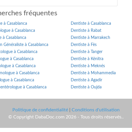
erches fréquentes
te à Casablanca
Dentiste à Casablanca
logue à Casablanca
Dentiste à Rabat
e à Casablanca
Dentiste à Marrakech
n Généraliste à Casablanca
Dentiste à Fès
ologue à Casablanca
Dentiste à Tanger
logue à Casablanca
Dentiste à Kénitra
ologue à Casablanca
Dentiste à Meknés
mologue à Casablanca
Dentiste à Mohammedia
logue à Casablanca
Dentiste à Agadir
-entérologue à Casablanca
Dentiste à Oujda
Politique de confidentialité
|
Conditions d'utilisation
© Copyright DabaDoc.com 2026 - Tous droits réservés..