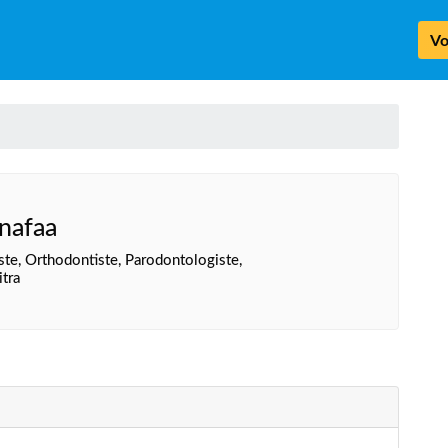
Vo
unafaa
ste, Orthodontiste, Parodontologiste,
tra