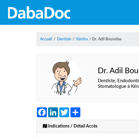
Accueil
/
Dentiste
/
Kénitra
/
Dr. Adil Bounafaa
Dr. Adil Bo
Dentiste, Endodonti
Stomatologue à Kéni
Facebook
LinkedIn
Twitter
Share
Indications / Détail Accès