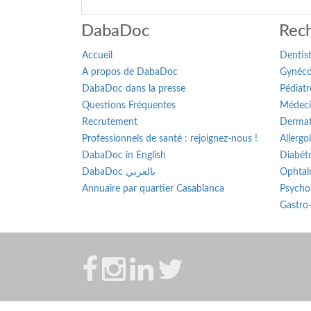
DabaDoc
Rech
Accueil
Dentis
A propos de DabaDoc
Gynéco
DabaDoc dans la presse
Pédiatr
Questions Fréquentes
Médeci
Recrutement
Dermat
Professionnels de santé : rejoignez-nous !
Allergo
DabaDoc in English
Diabét
DabaDoc بالعربي
Ophtal
Annuaire par quartier Casablanca
Psycho
Gastro