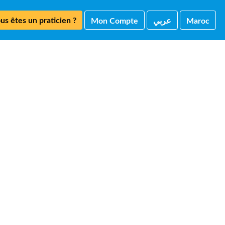
us êtes un praticien ?
Mon Compte
ﻋﺮﺑﻲ
Maroc