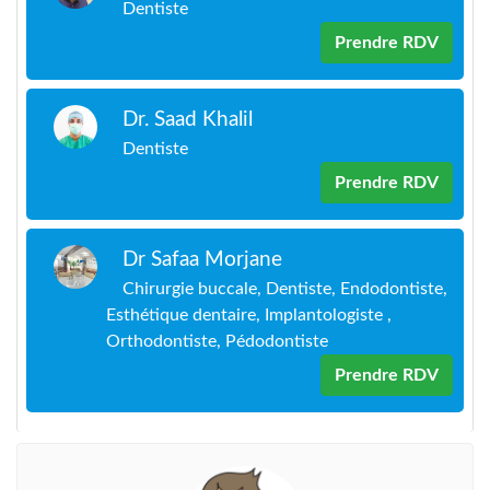
Dentiste
Prendre RDV
Dr. Saad Khalil
Dentiste
Prendre RDV
Dr Safaa Morjane
Chirurgie buccale, Dentiste, Endodontiste,
Esthétique dentaire, Implantologiste ,
Orthodontiste, Pédodontiste
Prendre RDV