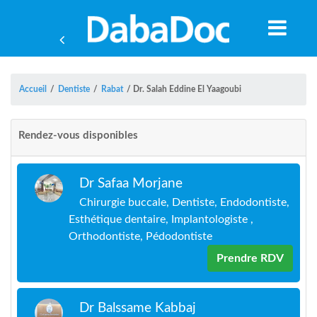
Accueil
/
Dentiste
/
Rabat
/
Dr. Salah Eddine El Yaagoubi
Rendez-vous disponibles
Dr Safaa Morjane
Chirurgie buccale, Dentiste, Endodontiste,
Esthétique dentaire, Implantologiste ,
Orthodontiste, Pédodontiste
Prendre RDV
A
Dr Balssame Kabbaj