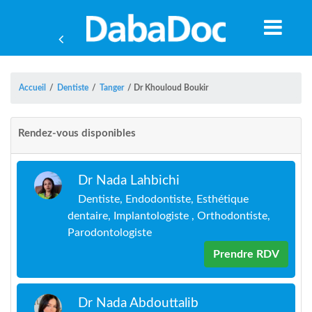
Accueil
/
Dentiste
/
Tanger
/
Dr Khouloud Boukir
Rendez-vous disponibles
Dr Nada Lahbichi
Dentiste, Endodontiste, Esthétique
dentaire, Implantologiste , Orthodontiste,
Parodontologiste
Prendre RDV
A
Dr Nada Abdouttalib