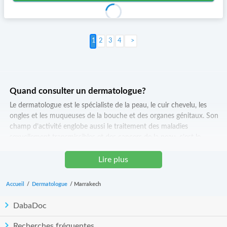
2
3
4
Suivant >
Quand consulter un dermatologue?
Le dermatologue est le spécialiste de la peau, le cuir chevelu, les
ongles et les muqueuses de la bouche et des organes génitaux. Son
champ d’activité englobe aussi le traitement des maladies
sexuellement transmissibles et des cancers de la peau, c’est le
médecin spécialiste de l’esthétique de la peau (correction des
imperfections provoquées par l’âge, le soleil et les autres séquelles
Lire plus
dues aux maladies de la peau).
Accueil
/
Dermatologue
/
Marrakech
Le dermatologue est un médecin ayant consacré plusieurs années aux
pathologies de la peau, des muqueuses, des cheveux et des ongles en
DabaDoc
plus de ses années d'études en médecine générale.
Recherches fréquentes