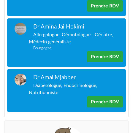
Prendre RDV
Dr Amina Jai Hokimi
Allergologue, Gérontologue - Gériatre,
Médecin généraliste
Bourgogne
Prendre RDV
Dr Amal Mjabber
Diabétologue, Endocrinologue,
Nutritionniste
Prendre RDV