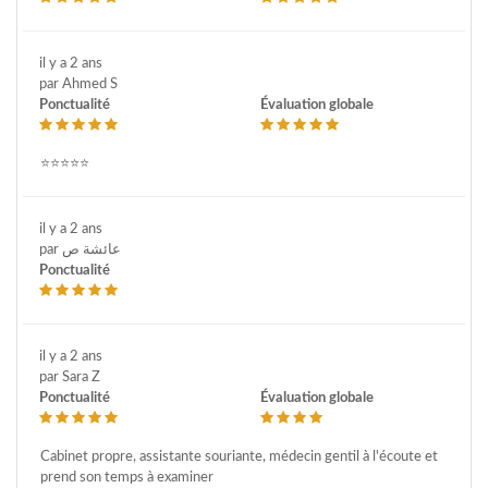
il y a 2 ans
par Ahmed S
Ponctualité
Évaluation globale
⭐️⭐️⭐️⭐️⭐️
il y a 2 ans
par عائشة ص
Ponctualité
il y a 2 ans
par Sara Z
Ponctualité
Évaluation globale
Cabinet propre, assistante souriante, médecin gentil à l'écoute et
prend son temps à examiner