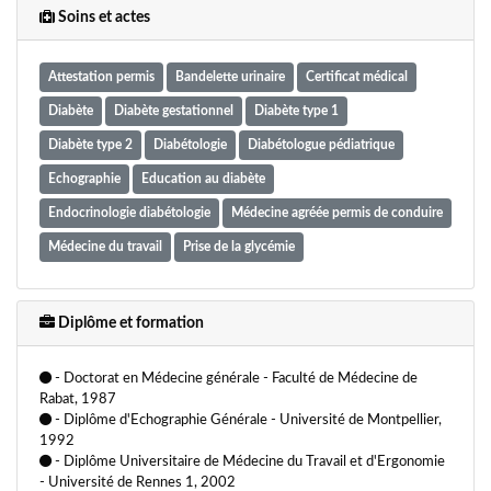
- Lutte contre le vieillissement et les maladies neuro
Soins et actes
dégénératives
Attestation permis
Bandelette urinaire
Certificat médical
Diabète
Diabète gestationnel
Diabète type 1
Diabète type 2
Diabétologie
Diabétologue pédiatrique
Echographie
Education au diabète
Endocrinologie diabétologie
Médecine agréée permis de conduire
Médecine du travail
Prise de la glycémie
Diplôme et formation
- Doctorat en Médecine générale - Faculté de Médecine de
Rabat, 1987
- Diplôme d'Echographie Générale - Université de Montpellier,
1992
- Diplôme Universitaire de Médecine du Travail et d'Ergonomie
- Université de Rennes 1, 2002