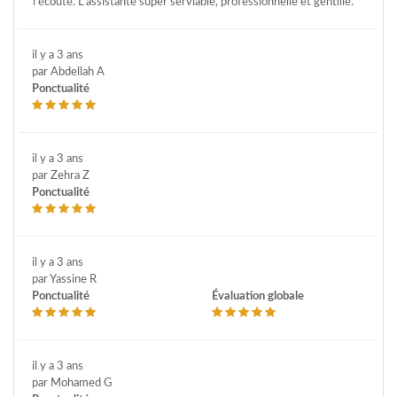
l’écoute. L’assistante super serviable, professionnelle et gentille.
il y a 3 ans
par Abdellah A
Ponctualité
il y a 3 ans
par Zehra Z
Ponctualité
il y a 3 ans
par Yassine R
Ponctualité
Évaluation globale
il y a 3 ans
par Mohamed G