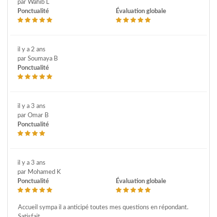
par Wahib L
Ponctualité
Évaluation globale
il y a 2 ans
par Soumaya B
Ponctualité
il y a 3 ans
par Omar B
Ponctualité
il y a 3 ans
par Mohamed K
Ponctualité
Évaluation globale
Accueil sympa il a anticipé toutes mes questions en répondant.
Satisfait