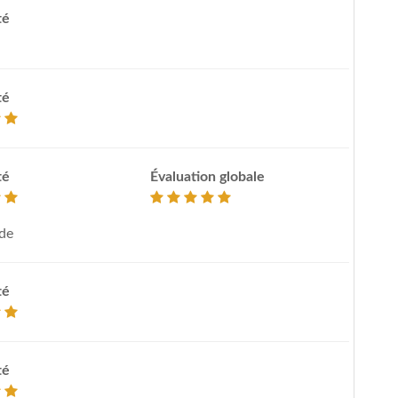
té
té
té
Évaluation globale
de
té
té