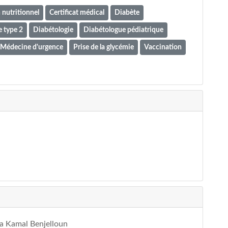
 nutritionnel
Certificat médical
Diabète
 type 2
Diabétologie
Diabétologue pédiatrique
Médecine d'urgence
Prise de la glycémie
Vaccination
fa Kamal Benjelloun