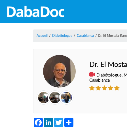
Accueil
/
Diabétologue
/
Casablanca
/
Dr. El Mostafa Kam
Dr. El Most
Diabétologue, Mé
Casablanca
Facebook
LinkedIn
Twitter
Share