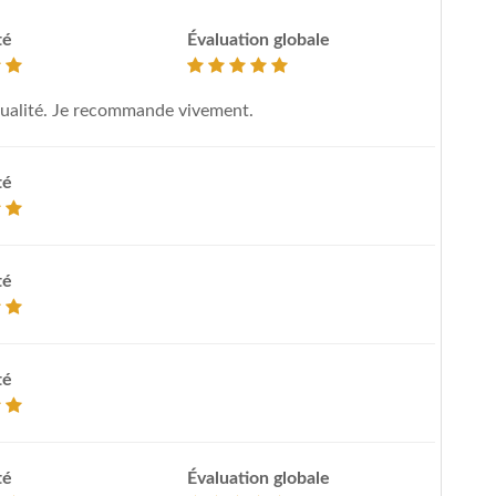
té
Évaluation globale
qualité. Je recommande vivement.
té
té
té
té
Évaluation globale