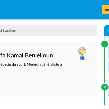
Vo
al Benjelloun
1
afa Kamal Benjelloun
decin du sport, Médecin généraliste à
2