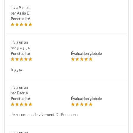
il y a 9 mois
par Assia E
Ponctualité
il y a un an
par عزيزة ع
Ponctualité
Évaluation globale
5 نجوم
il y a un an
par Badr A
Ponctualité
Évaluation globale
Je recommande vivement Dr Bennouna.
il y a un an