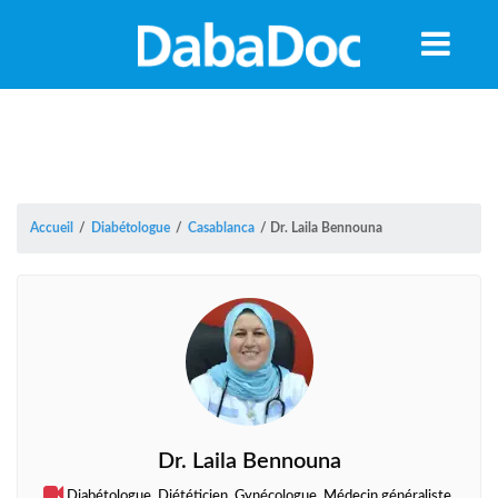
Accueil
/
Diabétologue
/
Casablanca
/
Dr. Laila Bennouna
A
Dr. Laila Bennouna
Diabétologue, Diététicien, Gynécologue, Médecin généraliste,