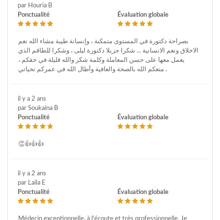
par Houria B
Ponctualité
Évaluation globale
بصراحة دكتورة في المستوى متمكنة ، وإنسانة طيبة مشاء الله نعم
الاخلاق ونعم الانسانية ... شكرا جزيلا دكتورة ليلى ، وشكرا للطاقم الذي
يعمل معها على حسن المعاملة وكلمة شكر والله قليلة في حقكم ،
متعكم الله بالصحة والعافية وأطال الله في عمركم تحياتي .
il y a 2 ans
par Soukaina B
Ponctualité
Évaluation globale
👏👍👍👍
il y a 2 ans
par Laila E
Ponctualité
Évaluation globale
Médecin exceptionnelle, à l'écoute et très professionnelle. Je