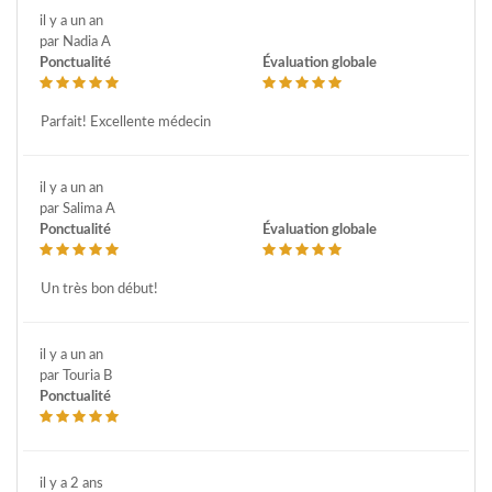
il y a un an
par Nadia A
Ponctualité
Évaluation globale
Parfait! Excellente médecin
il y a un an
par Salima A
Ponctualité
Évaluation globale
Un très bon début!
il y a un an
par Touria B
Ponctualité
il y a 2 ans