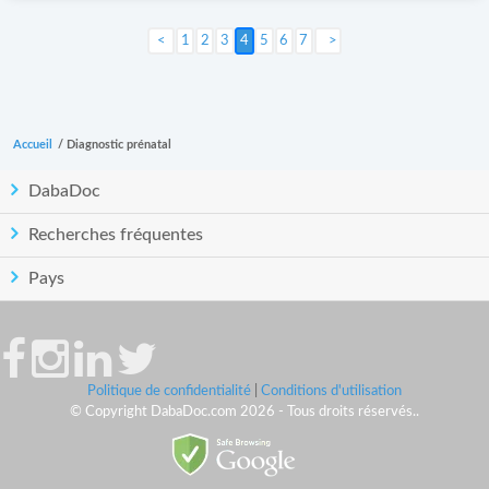
1
2
3
4
5
6
7
Suivant >
Accueil
/
Diagnostic prénatal
DabaDoc
Recherches fréquentes
Pays
Politique de confidentialité
|
Conditions d'utilisation
© Copyright DabaDoc.com 2026 - Tous droits réservés..