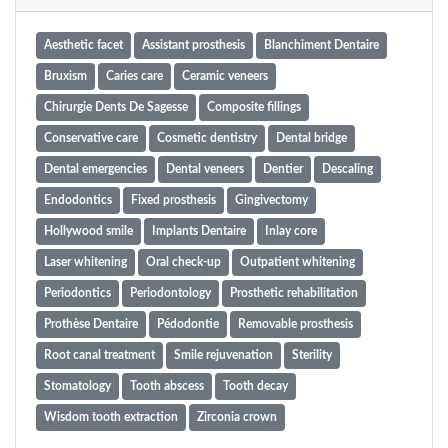
Aesthetic facet
Assistant prosthesis
Blanchiment Dentaire
Bruxism
Caries care
Ceramic veneers
Chirurgie Dents De Sagesse
Composite fillings
Conservative care
Cosmetic dentistry
Dental bridge
Dental emergencies
Dental veneers
Dentier
Descaling
Endodontics
Fixed prosthesis
Gingivectomy
Hollywood smile
Implants Dentaire
Inlay core
Laser whitening
Oral check-up
Outpatient whitening
Periodontics
Periodontology
Prosthetic rehabilitation
Prothèse Dentaire
Pédodontie
Removable prosthesis
Root canal treatment
Smile rejuvenation
Sterility
Stomatology
Tooth abscess
Tooth decay
Wisdom tooth extraction
Zirconia crown