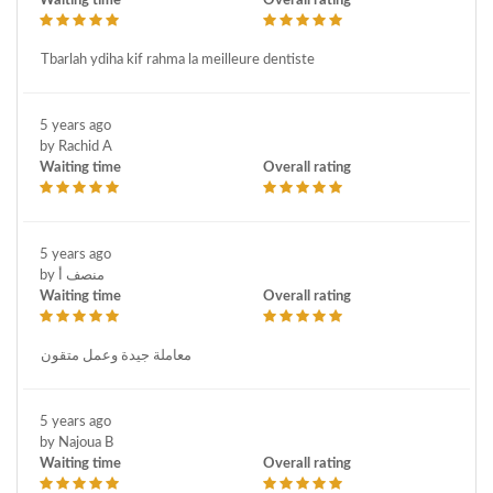
Waiting time
Overall rating
Tbarlah ydiha kif rahma la meilleure dentiste
5 years ago
by Rachid A
Waiting time
Overall rating
5 years ago
by منصف أ
Waiting time
Overall rating
معاملة جيدة وعمل متقون
5 years ago
by Najoua B
Waiting time
Overall rating