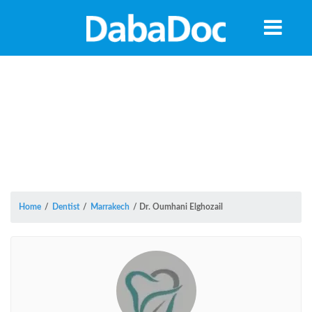
Home
/
Dentist
/
Marrakech
/
Dr. Oumhani Elghozail
Yea