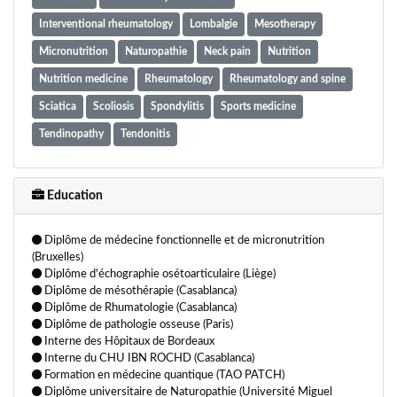
Interventional rheumatology
Lombalgie
Mesotherapy
Micronutrition
Naturopathie
Neck pain
Nutrition
Nutrition medicine
Rheumatology
Rheumatology and spine
Sciatica
Scoliosis
Spondylitis
Sports medicine
Tendinopathy
Tendonitis
Education
Diplôme de médecine fonctionnelle et de micronutrition
(Bruxelles)
Diplôme d'échographie osétoarticulaire (Liège)
Diplôme de mésothérapie (Casablanca)
Diplôme de Rhumatologie (Casablanca)
Diplôme de pathologie osseuse (Paris)
Interne des Hôpitaux de Bordeaux
Interne du CHU IBN ROCHD (Casablanca)
Formation en médecine quantique (TAO PATCH)
Diplôme universitaire de Naturopathie (Université Miguel