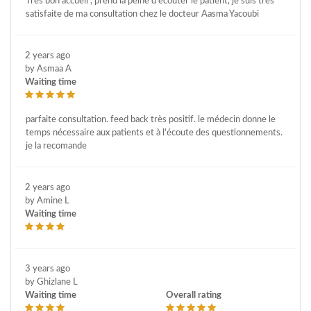
Très bon accueil , prend la peine d ecouter le patient, je suis très
satisfaite de ma consultation chez le docteur Aasma Yacoubi
2 years ago
by Asmaa A
Waiting time
parfaite consultation. feed back très positif. le médecin donne le
temps nécessaire aux patients et à l'écoute des questionnements.
je la recomande
2 years ago
by Amine L
Waiting time
3 years ago
by Ghizlane L
Waiting time
Overall rating