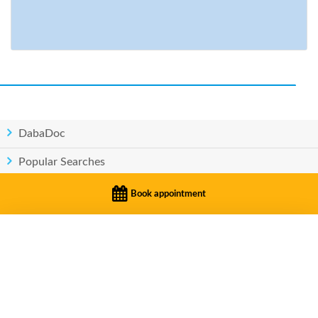
DabaDoc
Popular Searches
Countries
Book appointment
BOOK APPOINTMENT
Privacy
|
Terms of service
Dr. Asmaa Yacoubi
© Copyright DabaDoc.com 2026 - All rights reserved..
Casablanca · Naturopath, Rheumatologist, Sports medecine specialist