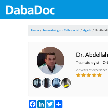
Home
/
Traumatologist - Orthopedist
/
Agadir
/
Dr. Abdel
Dr. Abdella
Traumatologist - Ort
29 years of experience
Facebook
LinkedIn
Twitter
Share