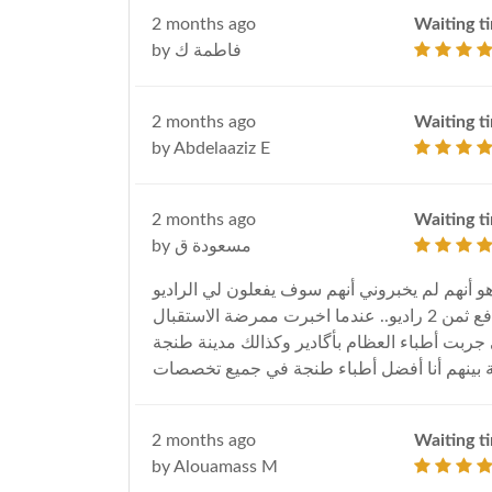
2 months ago
Waiting t
by فاطمة ك
2 months ago
Waiting t
by Abdelaaziz E
2 months ago
Waiting t
by مسعودة ق
و أنهم لم يخبروني أنهم سوف يفعلون لي الراديو
مرتين حتى جاء وقت الدفع … لم أكن أتوقع أنني سوف أدفع ثمن 2 راديو.. عندما اخبرت ممرضة الاستقبال
 جربت أطباء العظام بأگادير وكذالك مدينة طنجة
نة بينهم أنا أفضل أطباء طنجة في جميع تخصصات
2 months ago
Waiting t
by Alouamass M