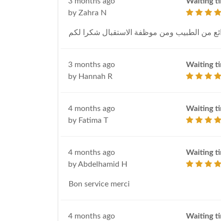
3 months ago
Waiting t
by Zahra N
ع من الطبيب ومن موظفة الاستقبال شكرا لكم
3 months ago
Waiting t
by Hannah R
4 months ago
Waiting t
by Fatima T
4 months ago
Waiting t
by Abdelhamid H
Bon service merci
4 months ago
Waiting t