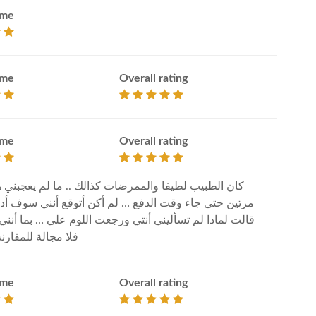
ime
ime
Overall rating
ime
Overall rating
كان الطبيب لطيفا والممرضات كذالك .. ما لم يعجبني ه
قالت لمادا لم تسأليني أنتي ورجعت اللوم علي … بما أنني
فلا مجالة للمقار
ime
Overall rating