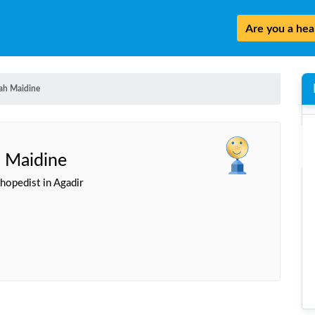
Are you a heal
lah Maidine
h Maidine
hopedist in Agadir