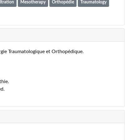
ltration
Mesotherapy
Orthopédie
Traumatology
rgie Traumatologique et Orthopédique.
hie.
ed.