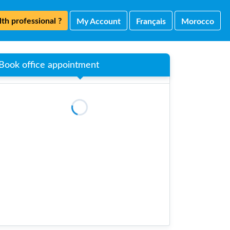
th professional ?
My Account
Français
Morocco
Book office appointment