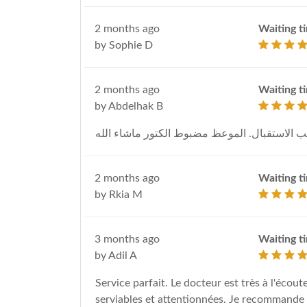
2 months ago
Waiting t
by Sophie D
2 months ago
Waiting t
by Abdelhak B
الاستقبال. الموعظ مضبوط الكتور ماشاء الله
2 months ago
Waiting t
by Rkia M
3 months ago
Waiting t
by Adil A
Service parfait. Le docteur est très à l'écout
serviables et attentionnées. Je recommande