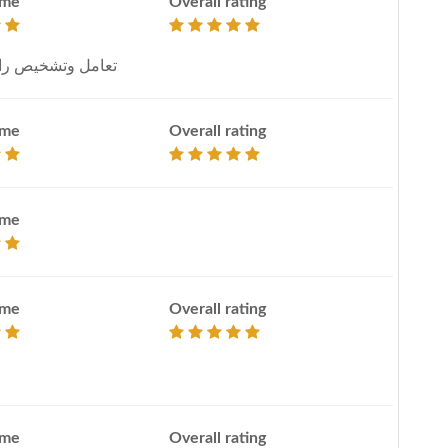
ime
Overall rating
تعامل وتشخيص رائ
ime
Overall rating
ime
ime
Overall rating
ime
Overall rating