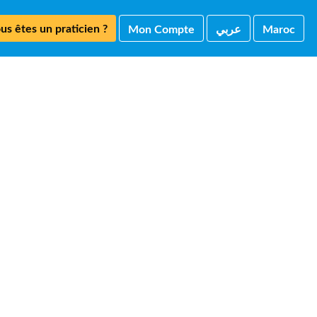
us êtes un praticien ?
Mon Compte
ﻋﺮﺑﻲ
Maroc