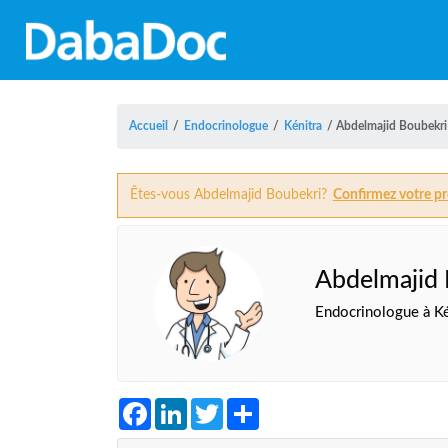
Accueil
/
Endocrinologue
/
Kénitra
/
Abdelmajid Boubekri
Êtes-vous Abdelmajid Boubekri?
Confirmez votre pro
Abdelmajid 
Endocrinologue à Ké
Facebook
LinkedIn
Twitter
Share