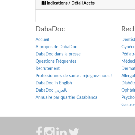
Indications / Détail Accès
DabaDoc
Rech
Accueil
Dentis
A propos de DabaDoc
Gynéco
DabaDoc dans la presse
Pédiatr
Questions Fréquentes
Médeci
Recrutement
Dermat
Professionnels de santé : rejoignez-nous !
Allergo
DabaDoc in English
Diabét
DabaDoc بالعربي
Ophtal
Annuaire par quartier Casablanca
Psycho
Gastro