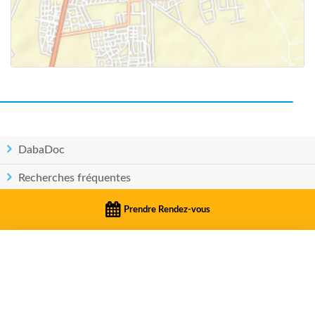
DabaDoc
Recherches fréquentes
Pays
Prendre Rendez-vous
PRENDRE RENDEZ-VOUS
Politique de confidentialité
|
Conditions d'utilisation
Dr Sarra Ayassi
© Copyright DabaDoc.com 2026 - Tous droits réservés..