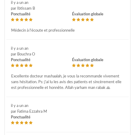
il y a un an
par Ibtissam B
Ponctualité
Évaluation globale
Médecin à l'écoute et professionnelle
il y a un an
par Bouchra O
Ponctualité
Évaluation globale
Excellente docteur mashaalah, je vous la recommande vivement
sans hésitation. Ps: j’ai lu les avis des patients et sincèrement elle
est professionnelle et honnête. Allah yarham man rabak 🙏
il y a un an
par Fatima Ezzahra M
Ponctualité