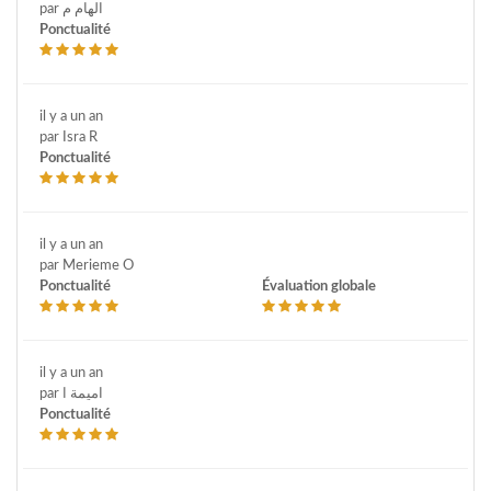
par الهام م
Ponctualité
il y a un an
par Isra R
Ponctualité
il y a un an
par Merieme O
Ponctualité
Évaluation globale
il y a un an
par اميمة ا
Ponctualité