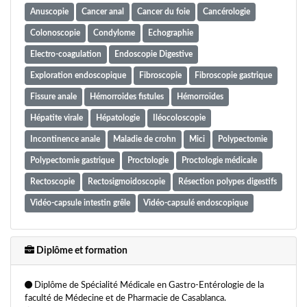
Anuscopie
Cancer anal
Cancer du foie
Cancérologie
Colonoscopie
Condylome
Echographie
Electro-coagulation
Endoscopie Digestive
Exploration endoscopique
Fibroscopie
Fibroscopie gastrique
Fissure anale
Hémorroides fistules
Hémorroïdes
Hépatite virale
Hépatologie
Iléocoloscopie
Incontinence anale
Maladie de crohn
Mici
Polypectomie
Polypectomie gastrique
Proctologie
Proctologie médicale
Rectoscopie
Rectosigmoidoscopie
Résection polypes digestifs
Vidéo-capsule intestin grêle
Vidéo-capsulé endoscopique
Diplôme et formation
Diplôme de Spécialité Médicale en Gastro-Entérologie de la
faculté de Médecine et de Pharmacie de Casablanca.