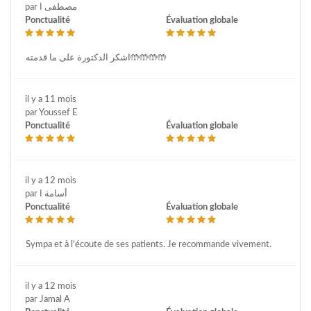
par مصطفى ا
Ponctualité
Évaluation globale
اشكر الدكتورة على ما قدمته🤲🤲🤲🤲
il y a 11 mois
par Youssef E
Ponctualité
Évaluation globale
il y a 12 mois
par أسامة ا
Ponctualité
Évaluation globale
Sympa et à l’écoute de ses patients. Je recommande vivement.
il y a 12 mois
par Jamal A