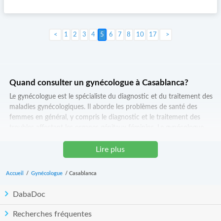
1
2
3
4
5
6
7
8
10
17
Suivant >
Quand consulter un gynécologue à Casablanca?
Le gynécologue est le spécialiste du diagnostic et du traitement des
maladies gynécologiques. Il aborde les problèmes de santé des
femmes en général, y compris le diagnostic et le traitement des
troubles affectant les organes génitaux féminins. Le gynécologue
utilise de nombreux outils médicaux tels que : l’endoscope est
constitué de deux métaux ou de plastique, le concave est utilisé pour
Lire plus
tirer les tissus vaginaux et examiner le col de l’utérus. Un gynécologue
peut effectuer un examen de routine du col de l'utérus, de l'utérus,
Accueil
/
Gynécologue
/
Casablanca
des ovaires et du pelvis. L'échographie peut être utilisée dans
l'abdomen et / ou le vagin pour confirmer les tests.
DabaDoc
Quelles sont les maladies traitées par un gynécologue à
Recherches fréquentes
Casablanca?