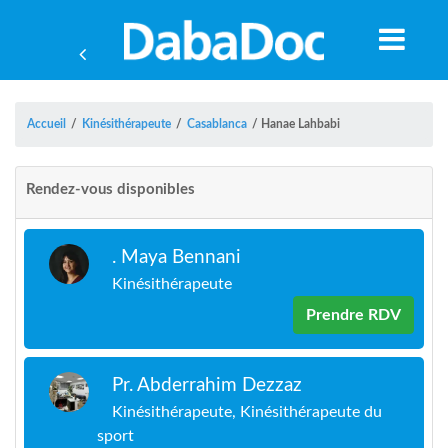
Accueil
/
Kinésithérapeute
/
Casablanca
/
Hanae Lahbabi
Rendez-vous disponibles
. Maya Bennani
Kinésithérapeute
Prendre RDV
Pr. Abderrahim Dezzaz
A
Kinésithérapeute, Kinésithérapeute du
sport