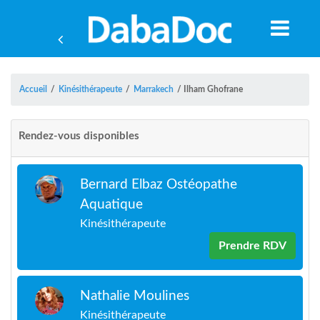
Accueil
/
Kinésithérapeute
/
Marrakech
/
Ilham Ghofrane
Rendez-vous disponibles
Bernard Elbaz Ostéopathe
Aquatique
Kinésithérapeute
Prendre RDV
A
Nathalie Moulines
Kinésithérapeute