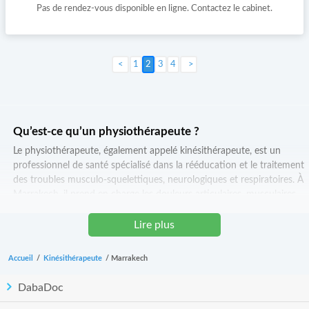
Pas de rendez-vous disponible en ligne. Contactez le cabinet.
1
2
3
4
Suivant >
Qu’est-ce qu’un physiothérapeute ?
Le physiothérapeute, également appelé kinésithérapeute, est un
professionnel de santé spécialisé dans la rééducation et le traitement
des troubles musculo-squelettiques, neurologiques et respiratoires. À
Marrakech, il prend en charge les douleurs articulaires, musculaires
ou post-traumatiques, ainsi que les problèmes de mobilité liés à l’âge
ou aux blessures.
Lire plus
Quand consulter un physiothérapeute à Marrakech ?
Accueil
/
Kinésithérapeute
/
Marrakech
Il est recommandé de consulter en cas de douleurs chroniques ou
aiguës (dos, genoux, épaules), après un accident, une chirurgie, une
DabaDoc
entorse, un traumatisme ou pour des troubles posturaux. Le