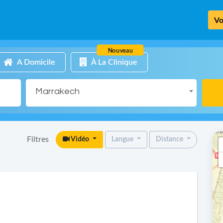
Vo
Nouveau
A Domicile
À La Clinique
Marrakech
Filtres
Vidéo
Langue
Distance