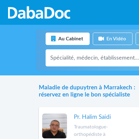
Au Cabinet
En Vidéo
Maladie de dupuytren à Marrakech :
réservez en ligne le bon spécialiste
Pr. Halim Saidi
Traumatologue-
orthopédiste à