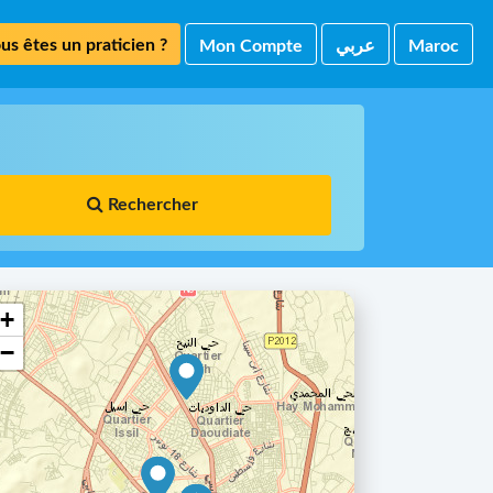
us êtes un praticien ?
Mon Compte
ﻋﺮﺑﻲ
Maroc
Rechercher
+
−