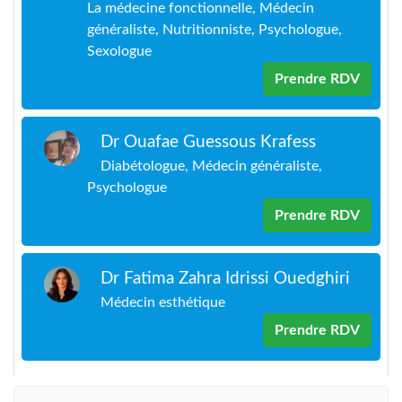
La médecine fonctionnelle, Médecin
généraliste, Nutritionniste, Psychologue,
Sexologue
Prendre RDV
Dr Ouafae Guessous Krafess
Diabétologue, Médecin généraliste,
Psychologue
Prendre RDV
Dr Fatima Zahra Idrissi Ouedghiri
Médecin esthétique
Prendre RDV