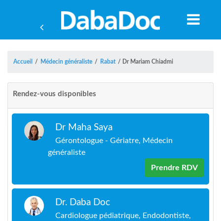
Accueil
/
Médecin généraliste
/
Rabat
/
Dr Mariam Chiadmi
Rendez-vous disponibles
Dr Maha Saya
Gérontologue - Gériatre, Médecin
généraliste
Prendre RDV
A
Dr. Daba Doc
Cardiologue pédiatrique, Endodontiste,