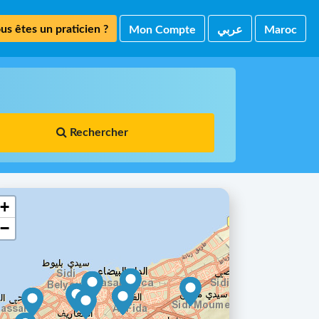
us êtes un praticien ?
Mon Compte
ﻋﺮﺑﻲ
Maroc
Rechercher
+
−