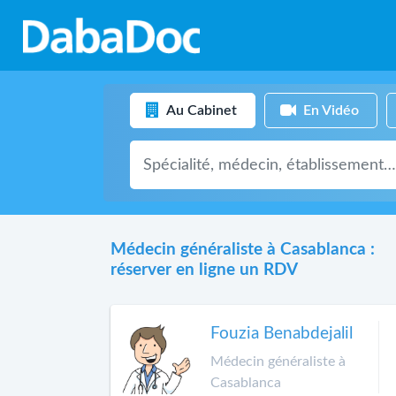
Au Cabinet
En Vidéo
Médecin généraliste à Casablanca :
réserver en ligne un RDV
Fouzia Benabdejalil
Médecin généraliste à
Casablanca