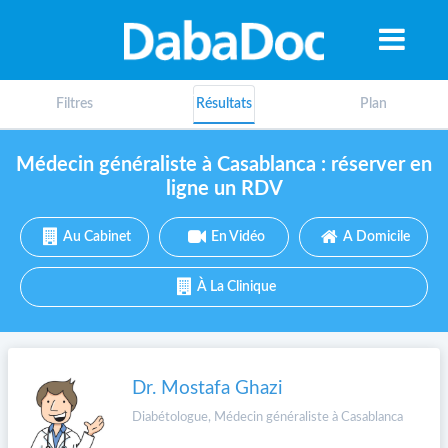
Filtres
Résultats
Plan
Médecin généraliste à Casablanca : réserver en
ligne un RDV
Au Cabinet
En Vidéo
A Domicile
À La Clinique
Dr. Mostafa Ghazi
A
Diabétologue, Médecin généraliste à Casablanca