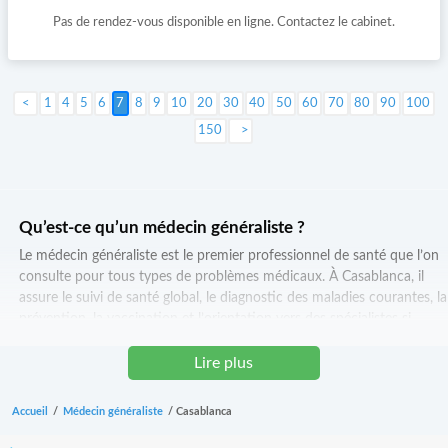
Pas de rendez-vous disponible en ligne. Contactez le cabinet.
1
4
5
6
7
8
9
10
20
30
40
50
60
70
80
90
100
150
Suivant >
Qu’est-ce qu’un médecin généraliste ?
Le médecin généraliste est le premier professionnel de santé que l’on
consulte pour tous types de problèmes médicaux. À Casablanca, il
assure le suivi de santé global, le diagnostic des maladies courantes, la
prévention, la vaccination et l’orientation vers des spécialistes si
nécessaire. Il est au cœur de la coordination des soins et joue un rôle
clé dans le maintien de la santé quotidienne.
Lire plus
Quand consulter un médecin généraliste ?
Accueil
/
Médecin généraliste
/
Casablanca
Il est recommandé de consulter pour des symptômes courants tels
que fièvre, fatigue, douleurs, infections, troubles respiratoires ou