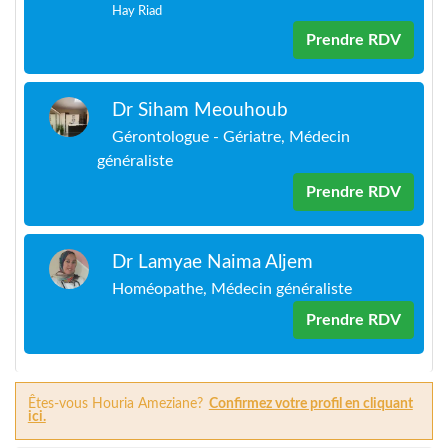
Hay Riad
Prendre RDV
Dr Siham Meouhoub
Gérontologue - Gériatre, Médecin
généraliste
Prendre RDV
Dr Lamyae Naima Aljem
Homéopathe, Médecin généraliste
Prendre RDV
Êtes-vous Houria Ameziane?
Confirmez votre profil en cliquant
ici.