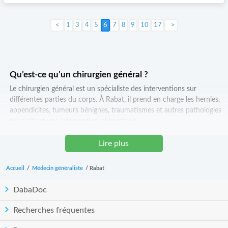
1
3
4
5
6
7
8
9
10
17
Suivant >
Qu’est-ce qu’un chirurgien général ?
Le chirurgien général est un spécialiste des interventions sur
différentes parties du corps. À Rabat, il prend en charge les hernies,
appendicites, tumeurs bénignes, traumatismes et autres pathologies
nécessitant une intervention chirurgicale.
Quand consulter un chirurgien général à Rabat ?
Lire plus
Il est recommandé de consulter en cas de douleurs abdominales,
hernies, masses suspectes, infections graves ou pathologies
Accueil
/
Médecin généraliste
/
Rabat
nécessitant un avis chirurgical rapide.
DabaDoc
Comment se déroule une consultation ?
Le chirurgien effectue un examen clinique, analyse les examens
Recherches fréquentes
complémentaires (échographie, scanner, radiographie) et explique les