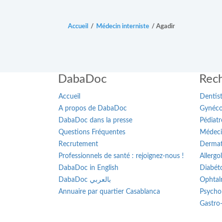
Accueil
/
Médecin interniste
/
Agadir
DabaDoc
Rech
Accueil
Dentis
A propos de DabaDoc
Gynéco
DabaDoc dans la presse
Pédiatr
Questions Fréquentes
Médeci
Recrutement
Dermat
Professionnels de santé : rejoignez-nous !
Allergo
DabaDoc in English
Diabét
DabaDoc بالعربي
Ophtal
Annuaire par quartier Casablanca
Psycho
Gastro