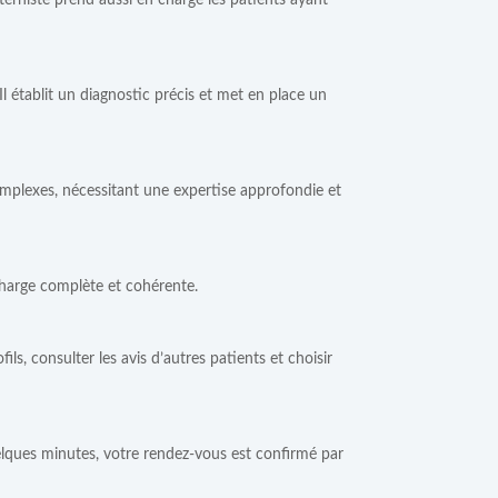
nterniste prend aussi en charge les patients ayant
Il établit un diagnostic précis et met en place un
 complexes, nécessitant une expertise approfondie et
 charge complète et cohérente.
ls, consulter les avis d’autres patients et choisir
uelques minutes, votre rendez-vous est confirmé par