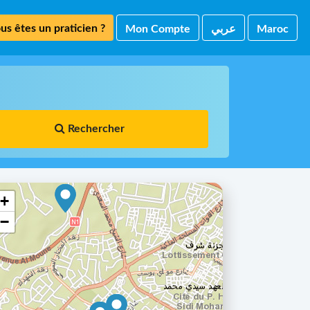
us êtes un praticien ?
Mon Compte
ﻋﺮﺑﻲ
Maroc
Rechercher
+
−