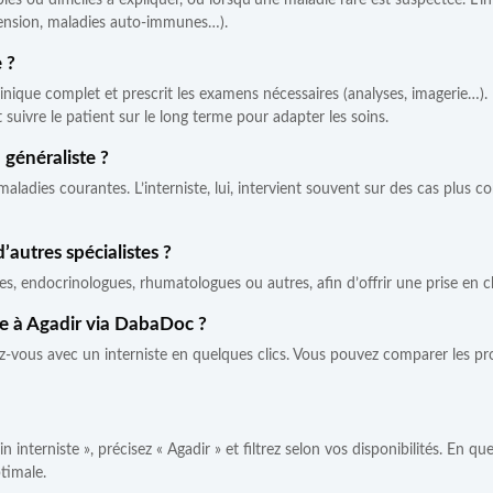
s ou difficiles à expliquer, ou lorsqu’une maladie rare est suspectée. L’i
tension, maladies auto-immunes…).
 ?
linique complet et prescrit les examens nécessaires (analyses, imagerie…). 
 suivre le patient sur le long terme pour adapter les soins.
 généraliste ?
 maladies courantes. L’interniste, lui, intervient souvent sur des cas plus
d’autres spécialistes ?
ues, endocrinologues, rhumatologues ou autres, afin d’offrir une prise en
te à Agadir via DabaDoc ?
z-vous avec un interniste en quelques clics. Vous pouvez comparer les profi
nterniste », précisez « Agadir » et filtrez selon vos disponibilités. En q
timale.