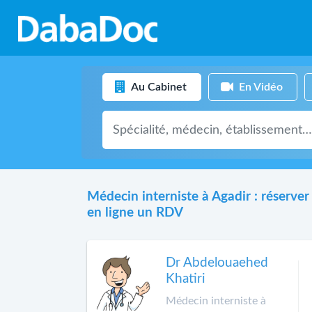
Au Cabinet
En Vidéo
Médecin interniste à Agadir : réserver
en ligne un RDV
Dr Abdelouaehed
Khatiri
Médecin interniste à