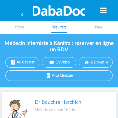
Filtres
Résultats
Plan
Médecin interniste à Kénitra : réserver en ligne
un RDV
Au Cabinet
En Vidéo
A Domicile
À La Clinique
Dr Bouchra Harchichi
A
Médecin interniste à Kénitra