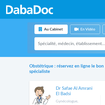
Au Cabinet
En Vidéo
Obstétrique : réservez en ligne le bon
spécialiste
Dr Safae Al Amrani
El Badsi
Gynécologue,