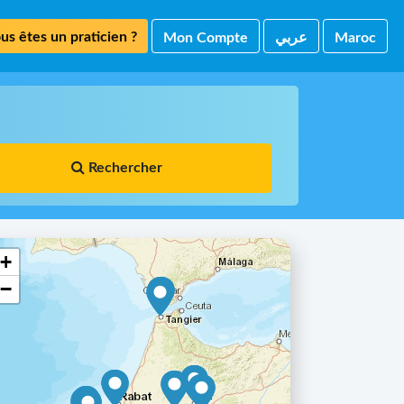
us êtes un praticien ?
Mon Compte
ﻋﺮﺑﻲ
Maroc
Rechercher
+
−