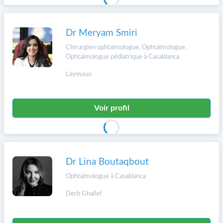
Dr Meryam Smiri
Chirurgien ophtalmologue, Ophtalmologue,
Ophtalmologue pédiatrique à Casablanca
Laymoun
Voir profil
Dr Lina Boutaqbout
Ophtalmologue à Casablanca
Derb Ghallef