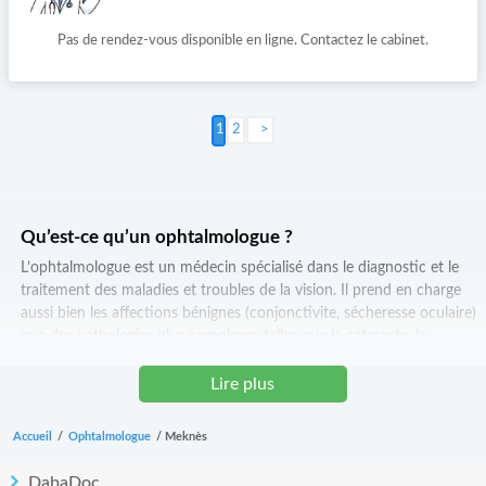
Pas de rendez-vous disponible en ligne. Contactez le cabinet.
2
Suivant >
Qu’est-ce qu’un ophtalmologue ?
L’ophtalmologue est un médecin spécialisé dans le diagnostic et le
traitement des maladies et troubles de la vision. Il prend en charge
aussi bien les affections bénignes (conjonctivite, sécheresse oculaire)
que des pathologies plus complexes telles que la cataracte, le
glaucome, la dégénérescence maculaire ou le décollement de rétine.
Lire plus
Quand consulter un ophtalmologue à Meknès ?
Il est recommandé de consulter en cas de baisse de vision, douleurs
Accueil
/
Ophtalmologue
/
Meknès
oculaires, rougeurs persistantes, mouches volantes, vision floue ou
difficultés d’adaptation à la lumière. Les enfants doivent être suivis
DabaDoc