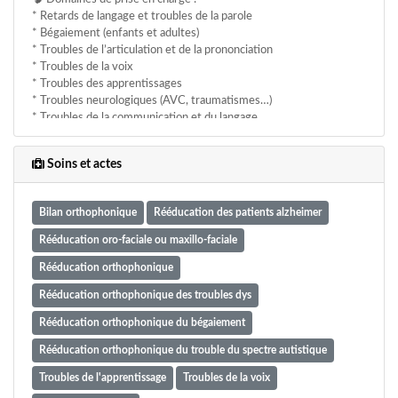
En effet, nous appliquons un protocole clinique personnalisé,
* Retards de langage et troubles de la parole
adapté à chaque patient, quel que soit l’âge.
* Bégaiement (enfants et adultes)
* Troubles de l’articulation et de la prononciation
Les prises en charge se font aussi bien au cabinet qu’à domicile,
* Troubles de la voix
avec une approche individualisée et un traitement au cas par cas,
* Troubles des apprentissages
selon les besoins spécifiques de chaque patient.
* Troubles neurologiques (AVC, traumatismes…)
* Troubles de la communication et du langage
* Troubles de la déglutition
* Troubles du spectre de l’autisme
Soins et actes
Son approche repose sur la rigueur médicale, l’écoute, la
bienveillance et une prise en charge personnalisée, en
Bilan orthophonique
Rééducation des patients alzheimer
collaboration avec la famille et les professionnels de santé si
nécessaire.
Rééducation oro-faciale ou maxillo-faciale
🎯 Une prise en charge personnalisée, professionnelle et
Rééducation orthophonique
bienveillante, adaptée à chaque âge et chaque besoin, dans un
Rééducation orthophonique des troubles dys
cadre calme et accueillant.
Rééducation orthophonique du bégaiement
✨ Votre voix, votre parole et votre communication méritent toute
notre attention.
Rééducation orthophonique du trouble du spectre autistique
Troubles de l'apprentissage
Troubles de la voix