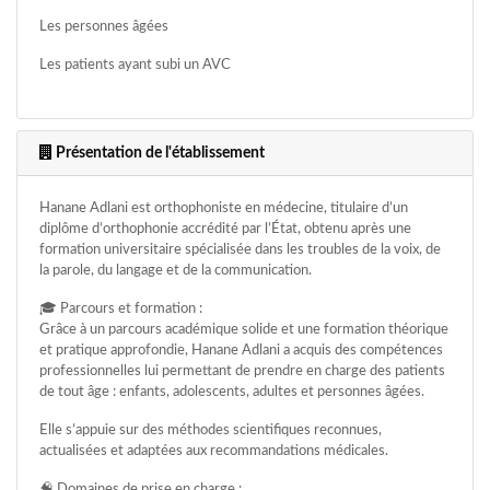
Les personnes âgées
Les patients ayant subi un AVC
Les personnes à mobilité réduite
🗣️ Prise en charge des troubles de :
Présentation de l'établissement
La parole et du langage
Hanane Adlani est orthophoniste en médecine, titulaire d’un
La voix
diplôme d’orthophonie accrédité par l’État, obtenu après une
formation universitaire spécialisée dans les troubles de la voix, de
La déglutition
la parole, du langage et de la communication.
La communication (retard de langage, troubles neurologiques,
🎓 Parcours et formation :
bégaiement, etc.)
Grâce à un parcours académique solide et une formation théorique
et pratique approfondie, Hanane Adlani a acquis des compétences
✨ Avantages du suivi à domicile :
professionnelles lui permettant de prendre en charge des patients
Un cadre rassurant pour le patient
de tout âge : enfants, adolescents, adultes et personnes âgées.
Une meilleure implication de la famille
Elle s’appuie sur des méthodes scientifiques reconnues,
actualisées et adaptées aux recommandations médicales.
Une rééducation personnalisée, adaptée au quotidien
🧠 Domaines de prise en charge :