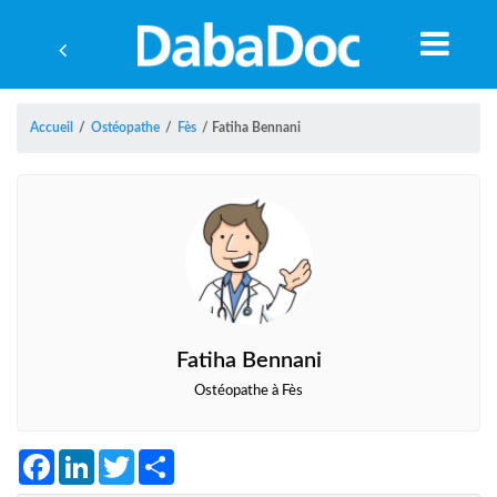
Accueil
/
Ostéopathe
/
Fès
/
Fatiha Bennani
Fatiha Bennani
Ostéopathe à Fès
A
Facebook
LinkedIn
Twitter
Share