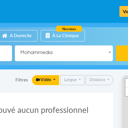
Vo
Nouveau
A Domicile
À La Clinique
Mohammedia
Filtres
Vidéo
Langue
Distance
rouvé aucun professionnel