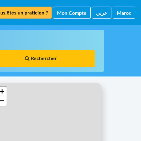
us êtes un praticien ?
Mon Compte
ﻋﺮﺑﻲ
Maroc
Rechercher
+
−