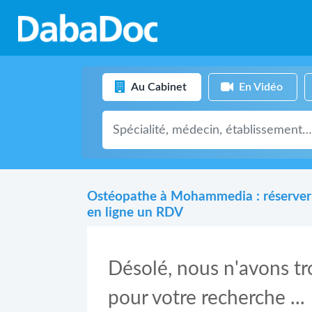
Au Cabinet
En Vidéo
Ostéopathe à Mohammedia : réserver
en ligne un RDV
Désolé, nous n'avons t
pour votre recherche ...