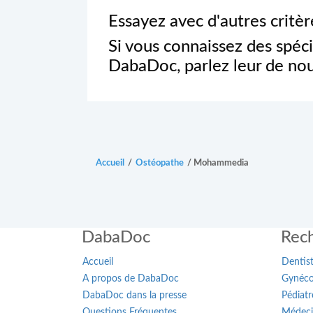
Essayez avec d'autres critè
Si vous connaissez des spéci
DabaDoc, parlez leur de nou
Accueil
/
Ostéopathe
/
Mohammedia
DabaDoc
Rech
Accueil
Dentis
A propos de DabaDoc
Gynéco
DabaDoc dans la presse
Pédiatr
Questions Fréquentes
Médeci